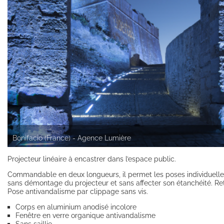
Bonifacio (France) - Agence Lumière
Projecteur linéaire à encastrer dans l’espace public.
Commandable en deux longueurs, il permet les poses individuelles 
sans démontage du projecteur et sans affecter son étanchéité. Re
Pose antivandalisme par clippage sans vis.
Corps en aluminium anodisé incolore
Fenêtre en verre organique antivandalisme
Sans saillie