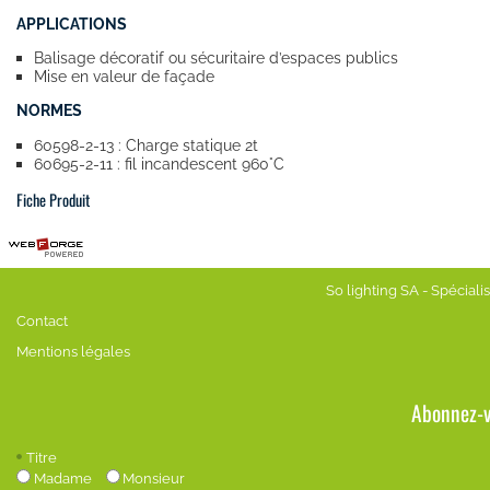
APPLICATIONS
Balisage décoratif ou sécuritaire d’espaces publics
Mise en valeur de façade
NORMES
60598-2-13 : Charge statique 2t
60695-2-11 : fil incandescent 960°C
Fiche Produit
So lighting SA - Spécialis
Contact
Mentions légales
Abonnez-v
Titre
Madame
Monsieur