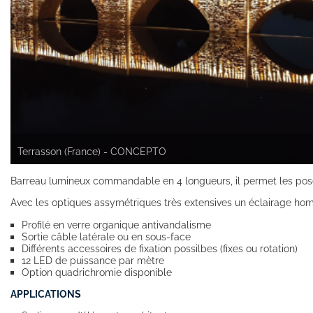
Terrasson (France) - CONCEPTO
Barreau lumineux commandable en 4 longueurs, il permet les poses
Avec les optiques assymétriques très extensives un éclairage h
Profilé en verre organique antivandalisme
Sortie câble latérale ou en sous-face
Différents accessoires de fixation possilbes (fixes ou rotation)
12 LED de puissance par mètre
Option quadrichromie disponible
APPLICATIONS