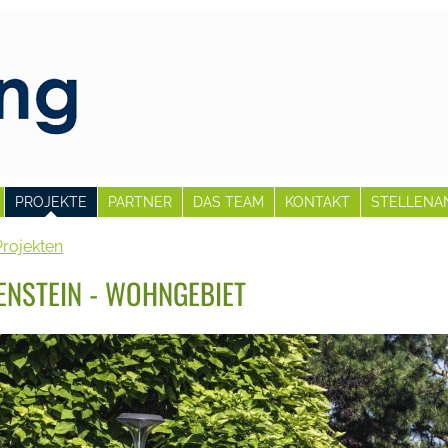
PROJEKTE
PARTNER
DAS TEAM
KONTAKT
STELLENA
Projekten
NSTEIN - WOHNGEBIET