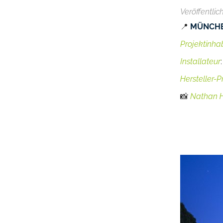
Veröffentlic
📍
MÜNCHE
Projektinha
Installateur
Hersteller-
📸
Nathan 