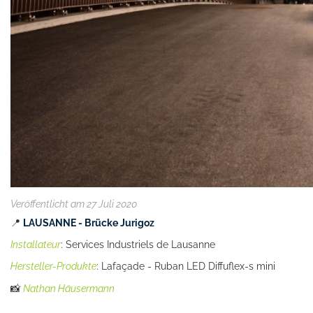
Veröffentlicht am 27 Juli 2020
📍
LAUSANNE - Brücke Jurigoz
Installateur
: Services Industriels de Lausanne
Hersteller-Produkte
: Lafaçade - Ruban LED Diffuflex-s mini
📸
Nathan Häusermann